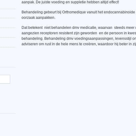
aanpak. De juiste voeding en suppletie hebben altijd effect!
Behandeling gebeurt bij Orthomedique vanuit het endocannabinoide 
oorzaak aanpakken.
Dat betekent niet behandelen dmv medicatie, waarvan steeds meer nod
aangezien receptoren resistent zijn geworden en de persoon in kwest
behandeling. Behandeling dmv voedingsaanpassingen, levensstijl o
adviseren om rust in de hele mens te creëren, waardoor hij beter in zij