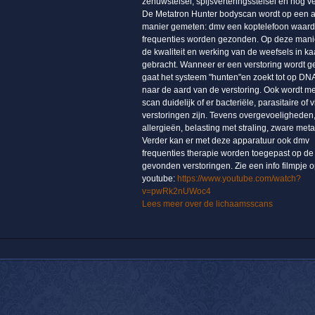
zenuwstelsel, spijsverteringsstelsel en nog v
De Metatron Hunter bodyscan wordt op een 
manier gemeten: dmv een koptelefoon waar
frequenties worden gezonden. Op deze mani
de kwaliteit en werking van de weefsels in ka
gebracht. Wanneer er een verstoring wordt 
gaat het systeem "hunten"en zoekt tot op DN
naar de aard van de verstoring. Ook wordt m
scan duidelijk of er bacteriële, parasitaire of v
verstoringen zijn. Tevens overgevoeligheden
allergieën, belasting met straling, zware meta
Verder kan er met deze apparatuur ook dmv
frequenties therapie worden toegepast op de
gevonden verstoringen. Zie een info filmpje 
youtube:
https://www.youtube.com/watch?
v=pwRk2nUWoc4
Lees meer over de lichaamsscans