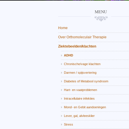
MENU
Home
Over Orthomoleculair Therapie
Ziektebeelden/klachten
ADHD
Chronische/vage klachten
Darmen / spijsvertering
Diabetes of Metabool syndroom
Hart- en vaatproblemen
Intracellulaire infekties
Mond- en Gebit aandoeningen
Lever, gal, alvleesklier
Stress