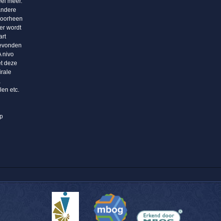
eel meer.
andere
doorheen
er wordt
art
gevonden
A nivo
et deze
irale
,
len etc.
op