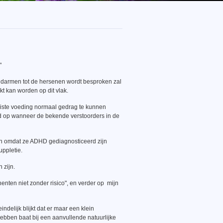
"
e darmen tot de hersenen wordt besproken zal
t kan worden op dit vlak.
juiste voeding normaal gedrag te kunnen
ltijd op wanneer de bekende verstoorders in de
gen omdat ze ADHD gediagnosticeerd zijn
ppletie.
 zijn.
enten niet zonder risico", en verder op mijn
delijk blijkt dat er maar een klein
bben baat bij een aanvullende natuurlijke