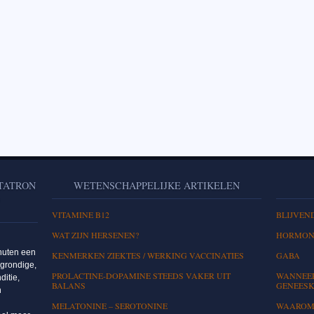
ETATRON
WETENSCHAPPELIJKE ARTIKELEN
L
VITAMINE B12
BLIJVEN
WAT ZIJN HERSENEN?
HORMON
nuten een
KENMERKEN ZIEKTES / WERKING VACCINATIES
GABA
 grondige,
PROLACTINE-DOPAMINE STEEDS VAKER UIT
WANNEER
ditie,
BALANS
GENEESK
n
MELATONINE – SEROTONINE
WAAROM 