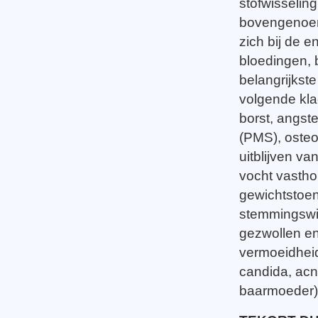
stofwisseling
bovengenoemd
zich bij de e
bloedingen, b
belangrijkste
volgende kla
borst, angst
(PMS), osteo
uitblijven v
vocht vastho
gewichtstoen
stemmingswis
gezwollen en 
vermoeidheid
candida, acn
baarmoeder),