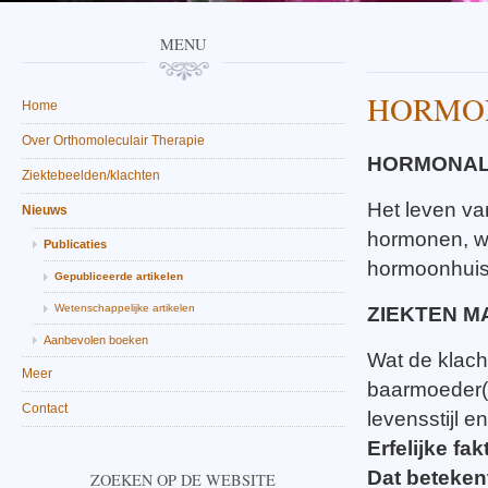
MENU
HORMO
Home
Over Orthomoleculair Therapie
HORMONAL
Ziektebeelden/klachten
Het leven va
Nieuws
hormonen, we
Publicaties
hormoonhuis
Gepubliceerde artikelen
Wetenschappelijke artikelen
ZIEKTEN M
Aanbevolen boeken
Wat de klacht
Meer
baarmoeder(h
Contact
levensstijl e
Erfelijke fa
Dat betekent
ZOEKEN OP DE WEBSITE