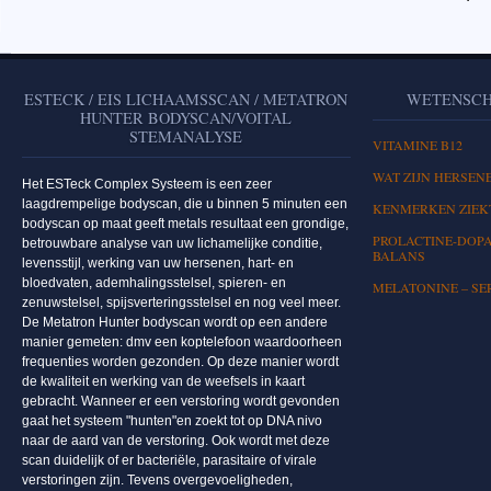
ESTECK / EIS LICHAAMSSCAN / METATRON
WETENSCH
HUNTER BODYSCAN/VOITAL
STEMANALYSE
VITAMINE B12
WAT ZIJN HERSEN
Het ESTeck Complex Systeem is een zeer
laagdrempelige bodyscan, die u binnen 5 minuten een
KENMERKEN ZIEKT
bodyscan op maat geeft metals resultaat een grondige,
PROLACTINE-DOPA
betrouwbare analyse van uw lichamelijke conditie,
BALANS
levensstijl, werking van uw hersenen, hart- en
bloedvaten, ademhalingsstelsel, spieren- en
MELATONINE – SE
zenuwstelsel, spijsverteringsstelsel en nog veel meer.
De Metatron Hunter bodyscan wordt op een andere
manier gemeten: dmv een koptelefoon waardoorheen
frequenties worden gezonden. Op deze manier wordt
de kwaliteit en werking van de weefsels in kaart
gebracht. Wanneer er een verstoring wordt gevonden
gaat het systeem "hunten"en zoekt tot op DNA nivo
naar de aard van de verstoring. Ook wordt met deze
scan duidelijk of er bacteriële, parasitaire of virale
verstoringen zijn. Tevens overgevoeligheden,