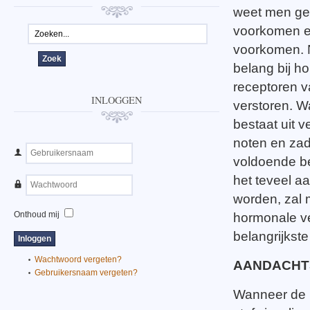
weet men gew
voorkomen en 
voorkomen. Na
belang bij h
receptoren v
INLOGGEN
verstoren. W
bestaat uit ve
noten en zad
voldoende be
het teveel a
worden, zal m
Onthoud mij
hormonale ve
belangrijkste 
Wachtwoord vergeten?
AANDACHTS
Gebruikersnaam vergeten?
Wanneer de p