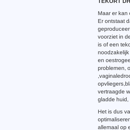
TEKORT DH
Maar er kan
Er ontstaat 
geproduceerd
voorziet in d
is of een tek
noodzakelijk
en oestrogee
problemen, o
,vaginaledroo
opvliegers,bl
vertraagde w
gladde huid,
Het is dus va
optimalisere
allemaal op e