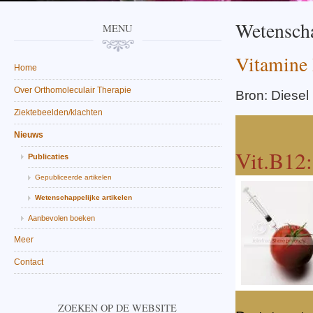
Wetenscha
MENU
Vitamine
Home
Over Orthomoleculair Therapie
Bron: Diesel
Ziektebeelden/klachten
Nieuws
Vit.B12:
Publicaties
Gepubliceerde artikelen
Wetenschappelijke artikelen
Aanbevolen boeken
Meer
Contact
ZOEKEN OP DE WEBSITE